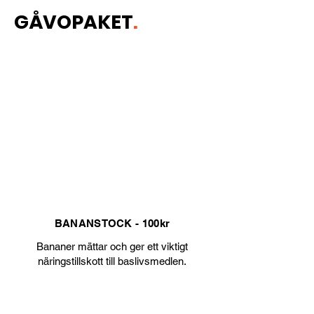
GÅVOPAKET
.
Ditt gåvopaket betalar du till Bankgiro:
5175-2921
eller
Swish:
1233408507
.
Märk betalningen med ditt samt
gåvans namn.
BANANSTOCK - 100kr
Bananer mättar och ger ett viktigt
näringstillskott till baslivsmedlen.